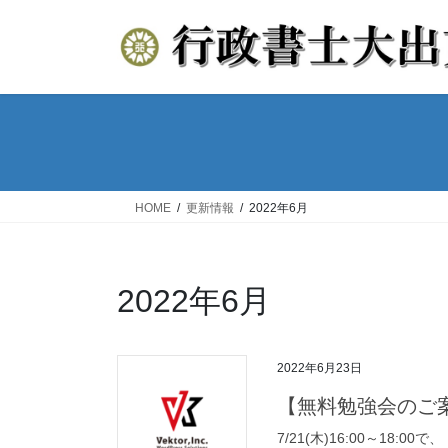
コ
ナ
ン
ビ
テ
ゲ
ン
ー
ツ
シ
へ
ョ
ス
ン
キ
に
ッ
移
HOME
更新情報
2022年6月
プ
動
2022年6月
2022年6月23日
【無料勉強会のご案
7/21(木)16:00～18